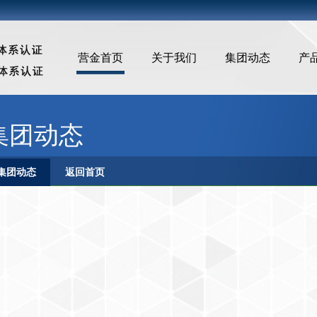
营金首页
关于我们
集团动态
产
集团动态
集团动态
返回首页