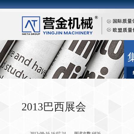
2013巴西展会
2013-08-16 16:07:24 阅读次数:6826