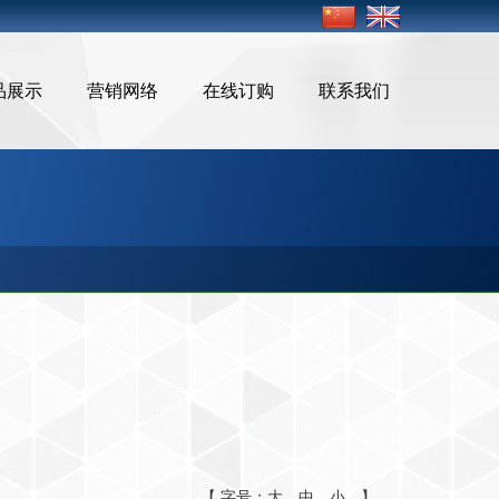
品展示
营销网络
在线订购
联系我们
【 字号：
大
中
小
】