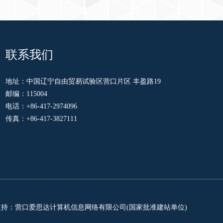
联系我们
地址：中国辽宁自由贸易试验区营口片区 丰盈路19
邮编：115004
电话：+86-417-2974096
传真：+86-417-3827111
持：
营口爱思达计算机信息网络有限公司(国家批准建站单位)